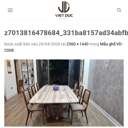
Bỏ
qua
nội
dung
z7013816478684_331ba8157ad34abf
Được xuất bản vào
29/04/2026
tại
2560 × 1440
trong
Mẫu ghế VD-
C008